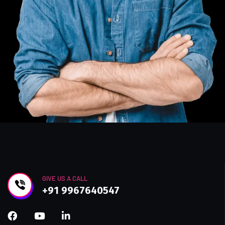
GIVE US A CALL
+91 9967640547