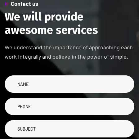
Contact us
W
e
w
i
l
l
p
r
o
v
i
d
e
a
w
e
s
o
m
e
s
e
r
v
i
c
e
s
We understand the importance of approaching each
work integrally and believe in the power of simple.